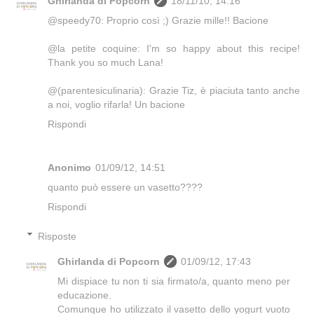
Ghirlanda di Popcorn
18/11/10, 14:16
@speedy70: Proprio così ;) Grazie mille!! Bacione
@la petite coquine: I'm so happy about this recipe!
Thank you so much Lana!
@(parentesiculinaria): Grazie Tiz, è piaciuta tanto anche
a noi, voglio rifarla! Un bacione
Rispondi
Anonimo
01/09/12, 14:51
quanto può essere un vasetto????
Rispondi
Risposte
Ghirlanda di Popcorn
01/09/12, 17:43
Mi dispiace tu non ti sia firmato/a, quanto meno per
educazione.
Comunque ho utilizzato il vasetto dello yogurt vuoto