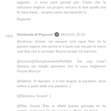
agguato.. ci sono certi periodi poi! Credo che la
soluzione migliore sia proprio cercare di fare quello che
fa stare bene... proprio come stai facendo tu...
Rispondi
Ghirlanda di Popcorn
16/12/10, 20:34
@colores: Grazie, sei sempre così cara! Non mi fa
piacere sapere che anche tu ti senti così ma per lo meno
vuol dire che è normale! Buona serata! Un bacione
@monica@SemplicementePerfetto: Sai una cosa?
Stasera sto meglio..speriamo che le cose migliorino!
Grazie Monica!
@Valeria: Si davvero, è il mio angolo di paradiso, dove
coltivo e parlo delle mie passioni :)
@Eleonora: Grazie! :)
@Rita: Grazie Rita, in effetti questa giornata mi ha
proprio risolevata! Grazie per il tuo affetto..Un bacio