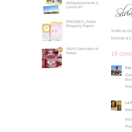
obbligatoriamente a
Londra #5
FREEBIES | Pastel
Wrapping Papers
Scritto da
Gh
Etichette & 
XMAS | Mercatino di
19 comm
Natale
Kat
Quel
Buon
Ris
La 
Bell
baci
Ris