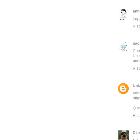
ann
trop
Ris
pao
Come
Un 
pao
Ris
Unk
ador
http
Ques
Ris
Dia