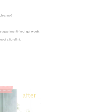
ompleanno?
e suggerimenti (vedi
qui
o
qui
).
ovi a fiorellini.