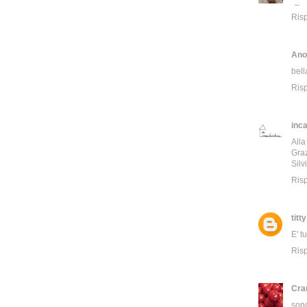
*_*
Ris
Ano
bell
Ris
inca
Alla
Gra
Silv
Ris
titty
E' t
Ris
Cra
sono