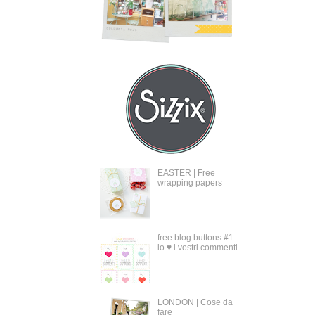
EASTER | Free
wrapping papers
free blog buttons #1:
io ♥ i vostri commenti
LONDON | Cose da
fare