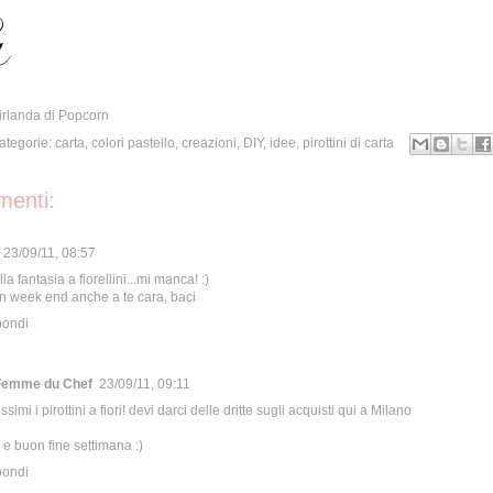
irlanda di Popcorn
Categorie:
carta
,
colori pastello
,
creazioni
,
DIY
,
idee
,
pirottini di carta
enti:
23/09/11, 08:57
la fantasia a fiorellini...mi manca! :)
 week end anche a te cara, baci
pondi
Femme du Chef
23/09/11, 09:11
issimi i pirottini a fiori! devi darci delle dritte sugli acquisti qui a Milano
 e buon fine settimana :)
pondi