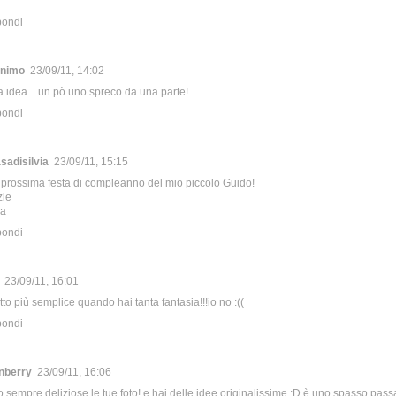
pondi
nimo
23/09/11, 14:02
a idea... un pò uno spreco da una parte!
pondi
sadisilvia
23/09/11, 15:15
 prossima festa di compleanno del mio piccolo Guido!
zie
ia
pondi
23/09/11, 16:01
utto più semplice quando hai tanta fantasia!!!io no :((
pondi
nberry
23/09/11, 16:06
 sempre deliziose le tue foto! e hai delle idee originalissime :D è uno spasso pass