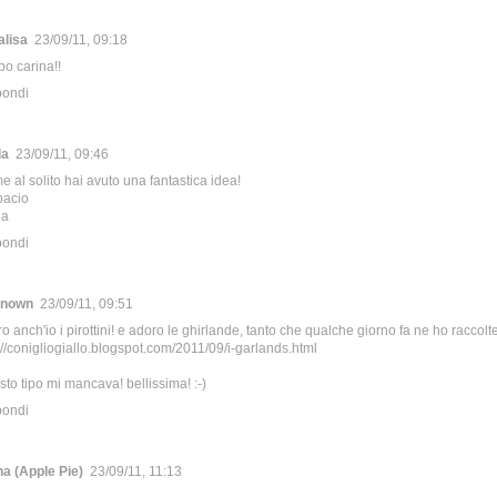
alisa
23/09/11, 09:18
po carina!!
pondi
la
23/09/11, 09:46
 al solito hai avuto una fantastica idea!
bacio
la
pondi
nown
23/09/11, 09:51
o anch'io i pirottini! e adoro le ghirlande, tanto che qualche giorno fa ne ho raccolt
://conigliogiallo.blogspot.com/2011/09/i-garlands.html
to tipo mi mancava! bellissima! :-)
pondi
na (Apple Pie)
23/09/11, 11:13