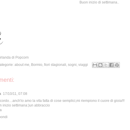
Buon inizio di settimana..
irlanda di Popcorn
Categorie:
about me
,
Bormio
,
fiori stagionali
,
sogni
,
viaggi
enti:
a
17/10/11, 07:08
ordo....anch'io amo la vita fatta di cose semplici,mi riempiono il cuore di gioia!!!
 inizio settimana:)un abbraccio
da
pondi