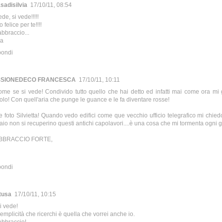
sadisilvia
17/10/11, 08:54
ede, si vede!!!!!
 felice per te!!!!
bbraccio...
ia
pondi
SSIONEDECO FRANCESCA
17/10/11, 10:11
me se si vede! Condivido tutto quello che hai detto ed infatti mai come ora mi
olo! Con quell'aria che punge le guance e le fa diventare rosse!
e foto Silvietta! Quando vedo edifici come que vecchio ufficio telegrafico mi chie
aio non si recuperino questi antichi capolavori....è una cosa che mi tormenta ogni g
ABBRACCIO FORTE,
pondi
tusa
17/10/11, 10:15
si vede!
emplicità che ricerchi è quella che vorrei anche io.