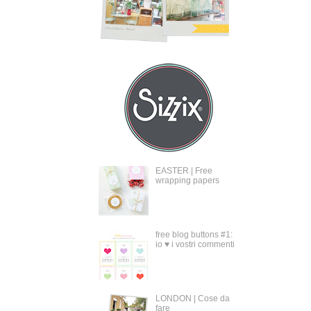
EASTER | Free
wrapping papers
free blog buttons #1:
io ♥ i vostri commenti
LONDON | Cose da
fare