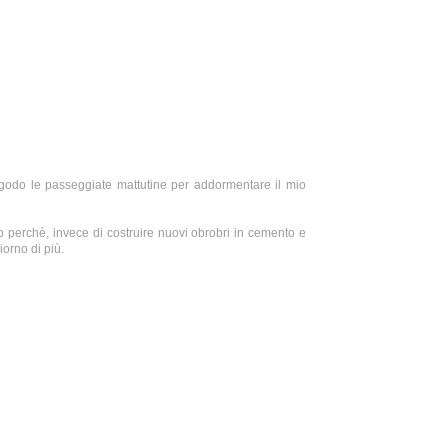
 godo le passeggiate mattutine per addormentare il mio
do perchè, invece di costruire nuovi obrobri in cemento e
iorno di più.