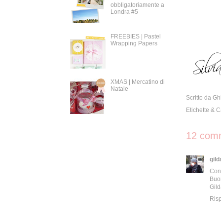
obbligatoriamente a
Londra #5
FREEBIES | Pastel
Wrapping Papers
XMAS | Mercatino di
Natale
Scritto da
Gh
Etichette & 
12 comm
gild
Conc
Buon
Gil
Ris