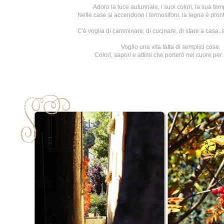
Adoro la luce autunnale, i suoi colori, la sua tem
Nelle case si accendono i termosifoni, la legna è pront
C'è voglia di camminare, di cucinare, di stare a casa.
Voglio una vita fatta di semplici cose.
Colori, sapori e attimi che porterò nel cuore per