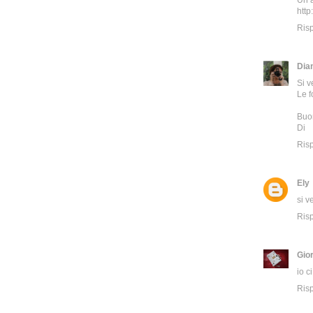
Un 
http
Ris
Dia
Si v
Le f
Buon
Di
Ris
Ely
si v
Ris
Gior
io c
Ris