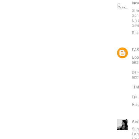
inca
Si v
Sono
Un a
Silv
Ris
PA
Ecco
picc
Bell
acci
TI 
Fra
Ris
Are
Si, 
La s