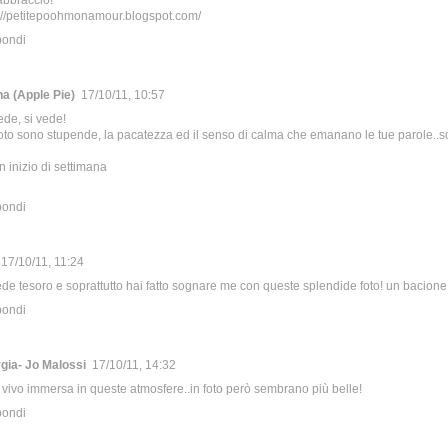
abbraccio!
://petitepoohmonamour.blogspot.com/
pondi
na (Apple Pie)
17/10/11, 10:57
ede, si vede!
oto sono stupende, la pacatezza ed il senso di calma che emanano le tue parole..so
 inizio di settimana
pondi
17/10/11, 11:24
ede tesoro e soprattutto hai fatto sognare me con queste splendide foto! un bacione
pondi
gia- Jo Malossi
17/10/11, 14:32
i vivo immersa in queste atmosfere..in foto però sembrano più belle!
pondi