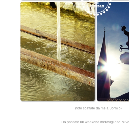
(foto scattate da me a Bormio
)
Ho passato un weekend meraviglioso, si v