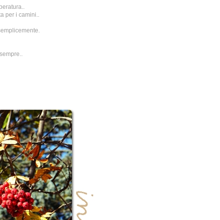
peratura..
a per i camini..
.semplicemente.
 sempre..