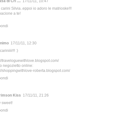
asa di Cri ....
17/11/11, 10:47
carini Silvia..eppoi io adoro le matrioske!!!
acione a te!
pondi
nimo
17/11/11, 12:30
ariniiii!!! :)
://traveloguewithlove.blogspot.com/
io negozietto online:
://shoppingwithlove-roberta.blogspot.com/
pondi
rimson Kiss
17/11/11, 21:26
 sweet!
pondi