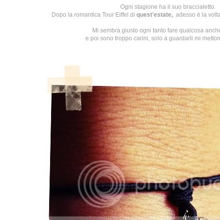
Ogni stagione ha il suo braccialetto.
Dopo la romantica Tour Eiffel di
quest'estate
,
adesso è la volta
Mi sembra giusto ogni tanto fare qualcosa anc
e poi sono troppo carini, solo a guardarli mi mettono