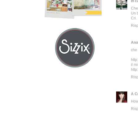
In c
Che 
Un b
Cri.
Ris
Ano
che c
http
il m
http
Ris
A C
How
Ris