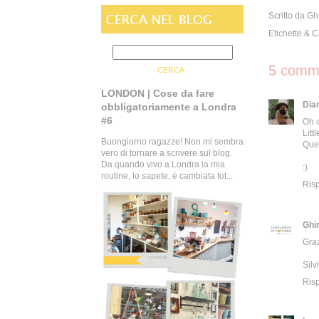
Scritto da
Gh
Etichette & 
5 comme
LONDON | Cose da fare
Dia
obbligatoriamente a Londra
#6
Oh c
Litt
Buongiorno ragazze! Non mi sembra
Ques
vero di tornare a scrivere sul blog.
Da quando vivo a Londra la mia
:)
routine, lo sapete, è cambiata tot...
Ris
Ghi
Graz
Silv
Ris