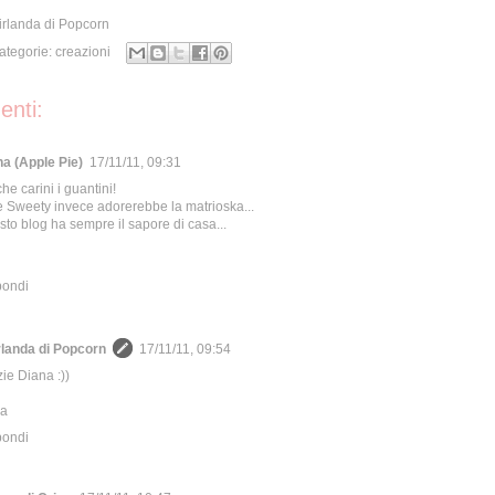
irlanda di Popcorn
Categorie:
creazioni
nti:
na (Apple Pie)
17/11/11, 09:31
he carini i guantini!
le Sweety invece adorerebbe la matrioska...
to blog ha sempre il sapore di casa...
pondi
rlanda di Popcorn
17/11/11, 09:54
ie Diana :))
ia
pondi