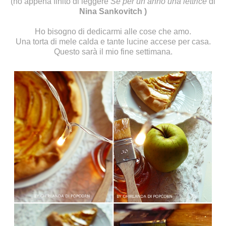
(ho appena finito di leggere
Se per un anno una lettrice
di
Nina Sankovitch )
Ho bisogno di dedicarmi alle cose che amo.
Una torta di mele calda e tante lucine accese per casa.
Questo sarà il mio fine settimana.