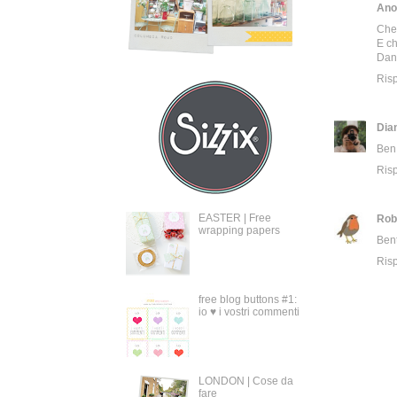
Ano
Che 
E ch
Dan
Ris
Dia
Ben 
Ris
EASTER | Free
Rob
wrapping papers
Bent
Ris
free blog buttons #1:
io ♥ i vostri commenti
LONDON | Cose da
fare