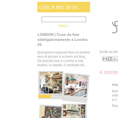
LONDON | Cose da fare
obbligatoriamente a Londra
#6
Scritto da
Gh
Buongiorno ragazze! Non mi sembra
vero di tornare a scrivere sul blog.
Da quando vivo a Londra la mia
routine, lo sapete, è cambiata tot...
4 comme
Ano
bent
sott
p.s.
Ris