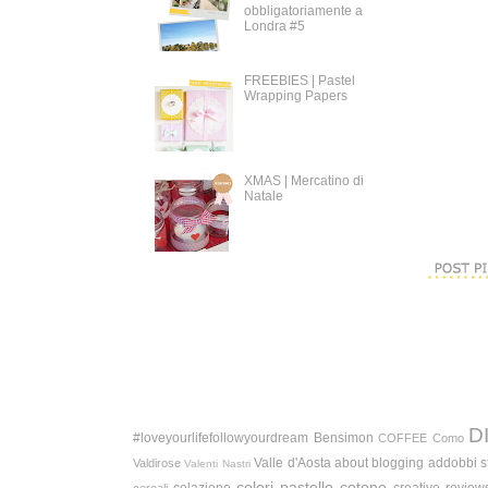
obbligatoriamente a
Londra #5
FREEBIES | Pastel
Wrapping Papers
XMAS | Mercatino di
Natale
D
#loveyourlifefollowyourdream
Bensimon
COFFEE
Como
Valle d'Aosta
about blogging
addobbi s
Valdirose
Valenti Nastri
colori pastello
cotone