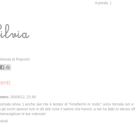
A presto :)
irlanda di Popcorn
nti:
nimo
26/08/12, 22:48
ornata silvia :) anche per me è tempo di "rimettermi in moto"..sono tornata ieri e
o gli occhi spesso non si dà alle cose il valore che hanno..a me ha fatto lo stesso eff
:meravigliose le tue ortensie!
pondi