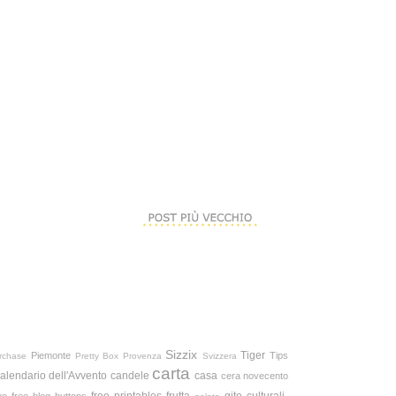
Sizzix
Tiger
Piemonte
Tips
rchase
Pretty Box
Provenza
Svizzera
carta
alendario dell'Avvento
candele
casa
cera novecento