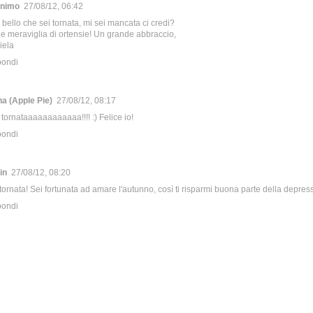
nimo
27/08/12, 06:42
bello che sei tornata, mi sei mancata ci credi?
e meraviglia di ortensie! Un grande abbraccio,
iela
pondi
na (Apple Pie)
27/08/12, 08:17
tornataaaaaaaaaaaa!!!! :) Felice io!
pondi
in
27/08/12, 08:20
ornata! Sei fortunata ad amare l'autunno, così ti risparmi buona parte della depress
pondi