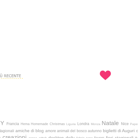
IY
Natale
Francia
Londra
Nice
Hema
Homemade Christmas
Liguria
Monza
Pape
amiche di blog
biglietti di Auguri
tagionali
amore
animali del bosco
autunno
c
creazioni
desktop
doily
fiori stagionali