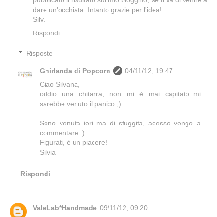
pubblicato il risultato sul mio bloggino, se ti va di venire a
dare un'occhiata. Intanto grazie per l'idea!
Silv.
Rispondi
Risposte
Ghirlanda di Popcorn
04/11/12, 19:47
Ciao Silvana,
oddio una chitarra, non mi è mai capitato..mi
sarebbe venuto il panico ;)
Sono venuta ieri ma di sfuggita, adesso vengo a
commentare :)
Figurati, è un piacere!
Silvia
Rispondi
ValeLab*Handmade
09/11/12, 09:20