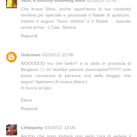
Vava, A country dreaming mum
02/10/13, 21:47
Che brava Silvia, anche quest'anno la tua creatività
renderà più speciale e personale il Natale di qualcuno.
Intanto ti auguro "buon ottobre" e il Natale ... quando
arriva arriva :-) Ciao, Silvana
Rispondi
Unknown
02/10/13, 22:08
WOOOOOO ma che bello!!! e io abito in provincia di
Bergamo !:) mi farebbe piacere partecipare!!!!!!!!!!! così
posso conoscere di persona una delle blogger che
seguo! Speriamo di essere libera:)
In bocca al lupo
Elena
Rispondi
Littlepamy
03/10/13, 10:05
Anch'io che sono lontana non vedo l'ora di vedere il