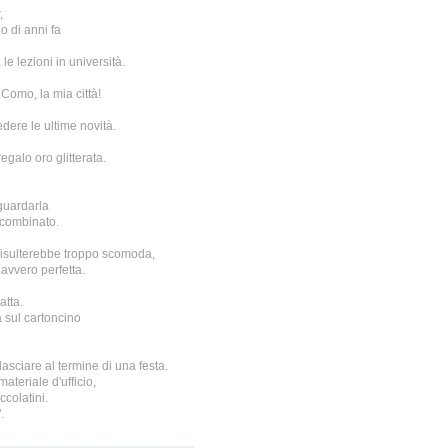
,
o di anni fa
le lezioni in università.
 Como, la mia città!
ere le ultime novità.
galo oro glitterata.
 guardarla
 combinato.
 risulterebbe troppo scomoda,
davvero perfetta.
atta.
a sul cartoncino
sciare al termine di una festa.
ateriale d'ufficio,
ccolatini.
.