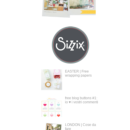
EASTER | Free
wrapping papers
free blog buttons #1:
io ♥ i vostri commenti
LONDON | Cose da
fare