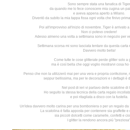
Sono sempre stata una fanatica di
Tiger
da quando me lo fece conoscere mia cugina un pai
e aveva appena aperto a Milano.
Diventò da subito la mia tappa fissa ogni volta che finivo prima 
Poi all'improvviso all'inizio di novembre..Tiger è arrivato a
Non ci potevo credere!
Adesso almeno una volta a settimana sono in negozio per ved
Settimana scorsa mi sono lasciata tentare da questa carta re
Davvero molto bella!
Come tutte le cose glitterate perde glitter solo a
ma è così bella che oggi voglio mostrarvi cosa ho
Penso che non la utilizzerò mai per una vera e propria confezione,
seppur bellissima, ma per le decorazioni e i dettagli è 
Nel post di ieri
vi parlavo delle scatoline di l
Ho seguito la stessa tecnica della carta regalo incollat
e poi ritagliata a disco con la fustella.
Un'idea davvero molto carina per una bomboniera o per un regalo da la
La scatolina è fatta apposta per contenere sia graffette e m
sia piccoli dolcetti come caramelle, confetti e cio
I glitter la rendono ancora più "preziosa"