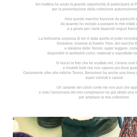
Ieri mattina ho avuto la grande opportunità di partecipare al 
per la presentazione della collezione autunno/inve
Amo questo marchio francese da parecchi 
da quando ho iniziato a passare le mie estati 
e a girare per i tanti stupendi negozi franc
La bellissima sorpresa di ieri è stata quella di poter incon
fondatore, insieme al fratello Yves, del marchio
e ideatore delle
Tennis
: super leggere, co
disponibili in tantissimi colori, materiali e soprattutto b
Vi lascio le foto che ho scattato ieri, c'erano così t
e modelli belli che non sapevo più dove gua
Ovviamente oltre alle mitiche Tennis, Bensimon ha anche una linea 
super colorati e casual.
Un' amante dei colori come me non può che appr
e visto l'avvicinarsi del mio compleanno ho già stilato una mi
per ampliare la mia collezione.