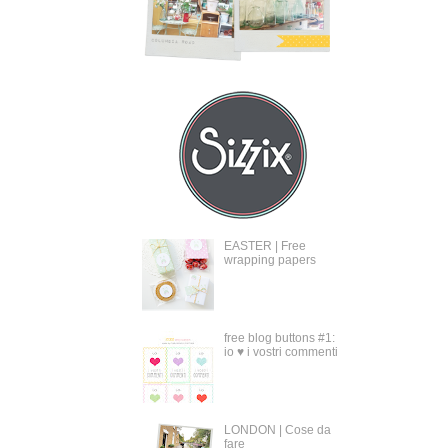
EASTER | Free
wrapping papers
free blog buttons #1:
io ♥ i vostri commenti
LONDON | Cose da
fare