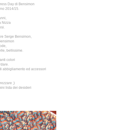
Press Day di
Bensimon
rno 2014/15.
anni,
a Nizza
esi.
trare Serge Bensimon,
 Bensimon
mode,
elle, bellissime.
anti colori
rdare.
di abbigliamento ed accessori
ezzare ;)
ni lista dei desideri