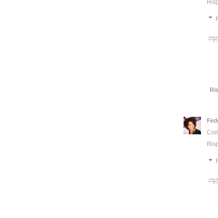
Ris
Ri
Fed
Comp
Ris