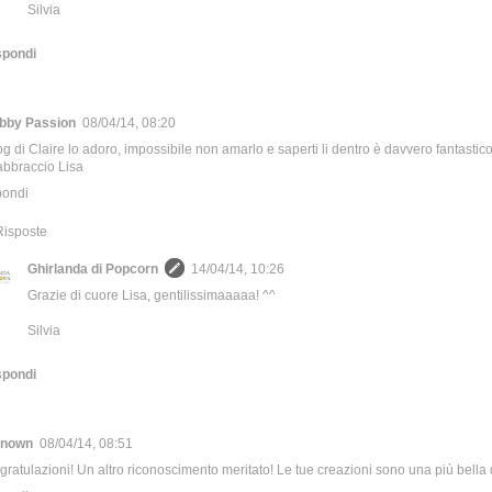
Silvia
spondi
bby Passion
08/04/14, 08:20
log di Claire lo adoro, impossibile non amarlo e saperti li dentro è davvero fantasti
abbraccio Lisa
pondi
Risposte
Ghirlanda di Popcorn
14/04/14, 10:26
Grazie di cuore Lisa, gentilissimaaaaa! ^^
Silvia
spondi
nown
08/04/14, 08:51
ratulazioni! Un altro riconoscimento meritato! Le tue creazioni sono una più bella de