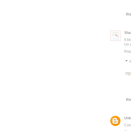
Ri
Sha
Il b
Un 
Ris
Ri
Unk
Cong