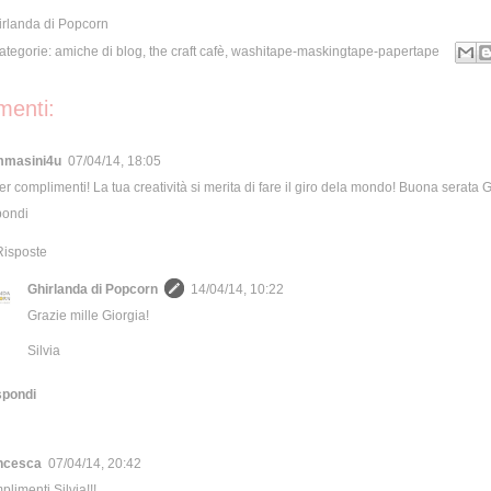
irlanda di Popcorn
Categorie:
amiche di blog
,
the craft cafè
,
washitape-maskingtape-papertape
enti:
mmasini4u
07/04/14, 18:05
r complimenti! La tua creatività si merita di fare il giro dela mondo! Buona serata 
pondi
Risposte
Ghirlanda di Popcorn
14/04/14, 10:22
Grazie mille Giorgia!
Silvia
spondi
ncesca
07/04/14, 20:42
limenti Silvia!!!