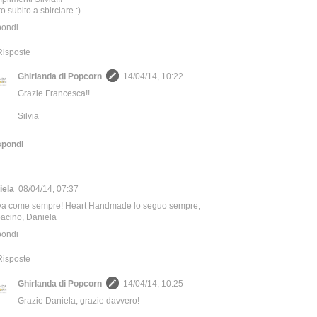
o subito a sbirciare :)
pondi
Risposte
Ghirlanda di Popcorn
14/04/14, 10:22
Grazie Francesca!!
Silvia
spondi
iela
08/04/14, 07:37
va come sempre! Heart Handmade lo seguo sempre,
acino, Daniela
pondi
Risposte
Ghirlanda di Popcorn
14/04/14, 10:25
Grazie Daniela, grazie davvero!