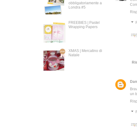
obbligatoriamente a
Corr
Londra #5
Ris
FREEBIES | Pastel
Wrapping Papers
XMAS | Mercatino di
Natale
Ri
Dan
Bra
un b
Ris