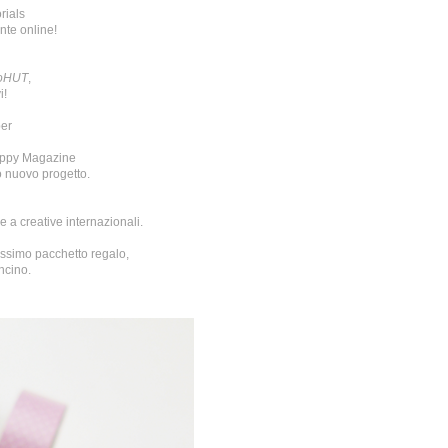
orials
nte online!
oHUT
,
i!
per
appy Magazine
o nuovo progetto.
 a creative internazionali.
lcissimo pacchetto regalo,
ncino.