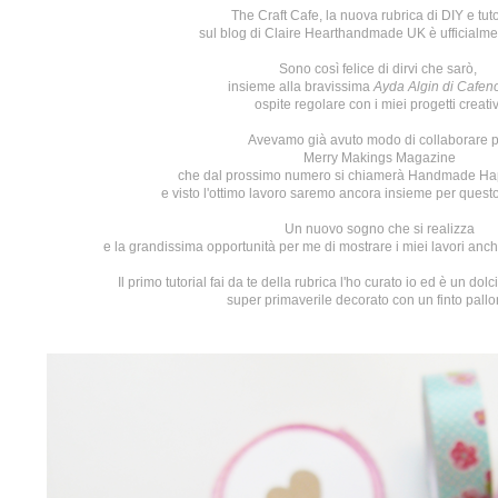
The Craft Cafe
, la nuova rubrica di DIY e tut
sul blog di Claire
Hearthandmade UK
è ufficialme
Sono così felice di dirvi che sarò,
insieme alla
bravissima
Ayda Algin di
Cafen
ospite regolare con i miei progetti creativ
Avevamo già avuto modo di collaborare 
Merry Makings Magazine
che dal prossimo numero si chiamerà Handmade H
e visto l'ottimo lavoro saremo ancora insieme per quest
Un nuovo sogno che si realizza
e la grandissima opportunità per me di mostrare i miei lavori anche
Il primo tutorial fai da te della rubrica l'ho curato io ed è un do
super primaverile decorato con un finto pallo