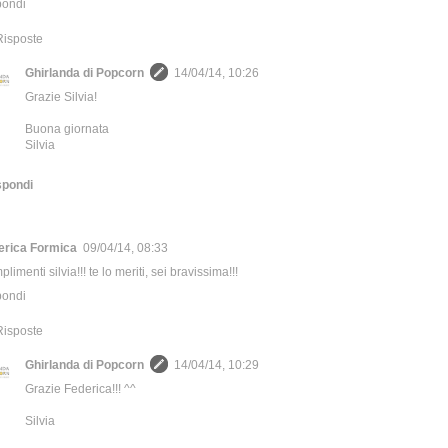
pondi
Risposte
Ghirlanda di Popcorn
14/04/14, 10:26
Grazie Silvia!
Buona giornata
Silvia
spondi
erica Formica
09/04/14, 08:33
limenti silvia!!! te lo meriti, sei bravissima!!!
pondi
Risposte
Ghirlanda di Popcorn
14/04/14, 10:29
Grazie Federica!!! ^^
Silvia