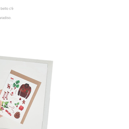
bello c'è
aradiso.