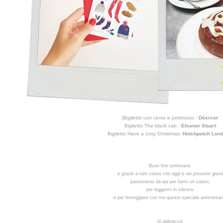
(Biglietto con cervo e pettirosso :
Déercor
Biglietto The black cab :
Eleanor Stuart
Biglietto Have a cosy Christmas:
Hotchpotch Lon
Buon fine settimana
e grazie a tutti coloro che oggi e nei prossimi giorni
passeranno da qui per farmi un saluto,
per leggermi in silenzio
e per festeggiare con me questo speciale anniversari
Vi abbraccio