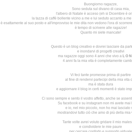
Buongiorno ragazze,
Sono seduta sul divano di casa mia,
l'albero di Natale è acceso (eh si Dicembre è or
la tazza di caffè bollente vicino a me e lui seduto accanto a me
è esattamente al suo posto e all'improvviso le mie dita non vedono l'ora di scorrer
è tempo di scrivere alle ragazze!
Quanto mi siete mancate!
Questo è un blog creativo e dovrei lasciare da parte
e inondarvi di progetti creativi
ma ragazze oggi sono 4 anni che vivo a
L O N
4 anni fa la mia vita è completamente camb
Vi feci tante promesse prima di partire
al fine di rendervi partecipi della mia vita 
ma è stata dura
e aggiornare il blog in certi momenti è stato imp
Ci sono sempre e sento il vostro affetto, anche se assent
Su
facebook
e su
instagram
non mi avete mai 
e io, nel mio piccolo, non ho mai lasciato 
mostrandovi tutto ciò che amo di più della mia v
Tante volte avrei voluto gridare il mio male
e condividere le mie paure
per cercare conforto e supporto virtuale