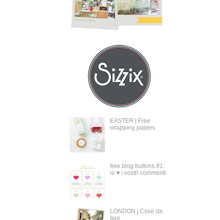
EASTER | Free
wrapping papers
free blog buttons #1:
io ♥ i vostri commenti
LONDON | Cose da
fare