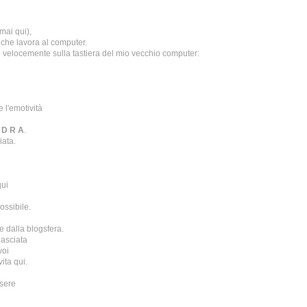
mai qui),
 che lavora al computer.
e velocemente sulla tastiera del mio vecchio computer:
 l'emotività
 D R A
.
iata.
qui
ossibile.
e dalla blogsfera.
lasciata
voi
ita qui.
ssere