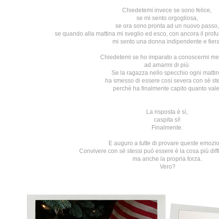
Chiedetemi invece se sono felice,
se mi sento orgogliosa,
se ora sono pronta ad un nuovo passo,
se quando alla mattina mi sveglio ed esco, con ancora il profumo
mi sento una donna indipendente e fiera
Chiedetemi se ho imparato a conoscermi me
ad amarmi di più.
Se la ragazza nello specchio ogni matti
ha smesso di essere così severa con sè st
perchè ha finalmente capito quanto vale
La risposta è sì,
caspita sì!
Finalmente.
E auguro a tutte di provare queste emozio
Convivere con sè stessi può essere è la cosa più diff
ma anche la propria forza.
Vero?