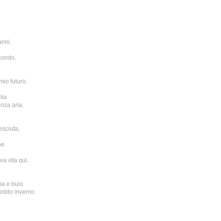
anni.
condo,
mio futuro.
lia
nza aria.
sciuta,
e.
a vita qui.
ia e buio
reddo inverno.