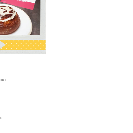
don
)
o.