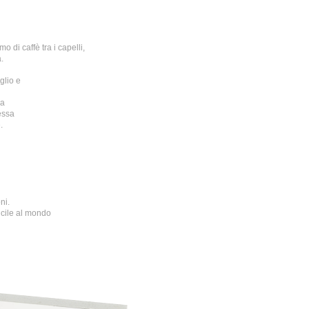
 di caffè tra i capelli,
.
glio e
na
essa
.
ni.
icile al mondo