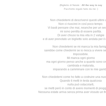
(Biglietto di Natale :
All the way to say
Pacchetto regalo fatto da me :)
Non chiedetemi di descrivervi questi ultimi 
Non ci riuscirei in così poco tempo.
Vi basti pensare che mai, neanche per un se
mi sono pentita di essere partita.
Di aver chiuso la mia vita in 2 valigie
e di aver prenotato un biglietto solo andata per il 
Non chiedetemi se mi manca la mia famig
sarebbe come chiedermi se io riesca a vivere se
Impossibile.
Mi manca ogni giorno
ma ogni giorno penso anche a quanto sono cre
cambiata e maturata,
imparando a camminare con le mie gamb
Non chiedetemi come ho fatto a costruire una nuov
Quando ti metti in testa qualcosa
nulla può ostacolarti,
se metti però in conto di avere momenti di piogg
Nessuna estate arriva senza prima aver vissuto un f