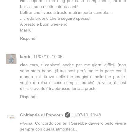
Ho scoperto il tuo blog per caso: complimenti, fai foto
bellissime e ricette interessanti!
Belli anche i vasetti trasformati in porta candele....
...credo proprio che ti seguirò spesso!
A presto e buon weekend!
Marilù
Rispondi
larobi
11/07/10, 10:35
ciao cara, ti capisco! anche per me giorni difficili (non
sono stata bene...)il tuo post però mette in pace con il
mondo. mi ritrovo nelle tue imagini e nelle tue parole:
voglia di relax e cose semplici..perchè ,a volte, è così
difficile averle? ti abbraccio forte.a presto
Rispondi
Ghirlanda di Popcorn
11/07/10, 19:48
@Aina: Concordo con te!!! Sarebbe davvero bello vivere
sempre con quella atmosfera..