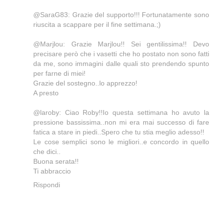
@SaraG83: Grazie del supporto!!! Fortunatamente sono
riuscita a scappare per il fine settimana.;)
@Marjlou: Grazie Marjlou!! Sei gentilissima!! Devo
precisare però che i vasetti che ho postato non sono fatti
da me, sono immagini dalle quali sto prendendo spunto
per farne di miei!
Grazie del sostegno..lo apprezzo!
A presto
@laroby: Ciao Roby!!Io questa settimana ho avuto la
pressione bassissima..non mi era mai successo di fare
fatica a stare in piedi..Spero che tu stia meglio adesso!!
Le cose semplici sono le migliori..e concordo in quello
che dici..
Buona serata!!
Ti abbraccio
Rispondi