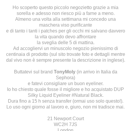
Ho scoperto questo piccolo negozietto grazie a mia
sorella e adesso non riesco più a farne a meno.
Almeno una volta alla settimana mi concedo una
maschera viso purificante
e di tanto i tanti i patches per gli occhi mi salvano davvero
la vita quando devo affrontare
la sveglia delle 5 di mattina.
Ad accogliervi un minuscolo negozio pienissimo di
centinaia di prodotto (sul sito trovate foto e dettagli mentre
dal vivo non è sempre presente la descrizione in inglese).
Buttatevi sul brand
TonyMoly
(in arrivo in Italia da
Sephora)
e fatevi consigliare un buon eyeliner.
Io ho chiesto quale fosse il migliore e ho acquistato
DUP
Silky Liquid Eyeliner #Natural Black
.
Dura fino a 15 h senza transfer (ormai uso solo questo!).
Lo uso ogni giorno al lavoro e, giuro, non mi tradisce mai.
21 Newport Court
WC2H 7JS
London