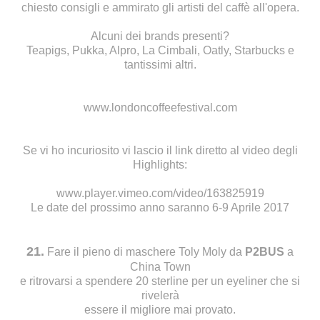
chiesto consigli e ammirato gli artisti del caffè all'opera.
Alcuni dei brands presenti?
Teapigs, Pukka, Alpro, La Cimbali, Oatly, Starbucks e
tantissimi altri.
www.londoncoffeefestival.com
Se vi ho incuriosito vi lascio il link diretto al video degli
Highlights:
www.player.vimeo.com/video/163825919
Le date del prossimo anno saranno 6-9 Aprile 2017
21.
Fare il pieno di maschere Toly Moly da
P2BUS
a
China Town
e ritrovarsi a spendere 20 sterline per un eyeliner che si
rivelerà
essere il migliore mai provato.