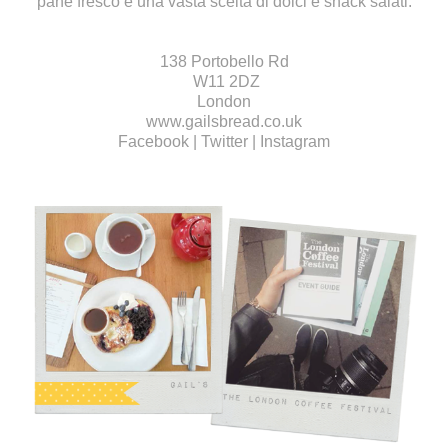
pane fresco e una vasta scelta di dolci e snack salati.
138 Portobello Rd
W11 2DZ
London
www.gailsbread.co.uk
Facebook
|
Twitter
|
Instagram