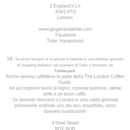
2 England's Ln
NW3 4TG
London
www.gingerandwhite.com
Facebook
Tube: Hampstead
18
.
Se avete bisogno di ricaricare le batterie in una sfrenata giornata
di shopping buttatevi nel quartiere di Soho e fermatevi da
Timberyard
.
Anche questa caffetteria fa parte della The London Coffee
Guide.
Ad accorgliervi tavoli di legno, comode poltrone, ottime
torte e un buon caffè.
Se doveste ritrovarvi a Londra in una calda giornata
primaverile ordinate uno dei loro smoothies, sono
davvero buonissimi!!
4 Noel Street
W1F 8GB