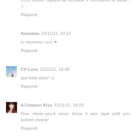
Ecco..posso copiare ed incollare il commento di Ilaria?!
:)
Rispondi
Anonimo
22/11/11, 10:12
io riassumo così: ♥
Rispondi
CV Love
22/11/11, 16:48
que bela ideia! =)
Rispondi
A Crimson Kiss
22/11/11, 18:26
How clever-you'd never know it was tape until you
looked closely!
Rispondi