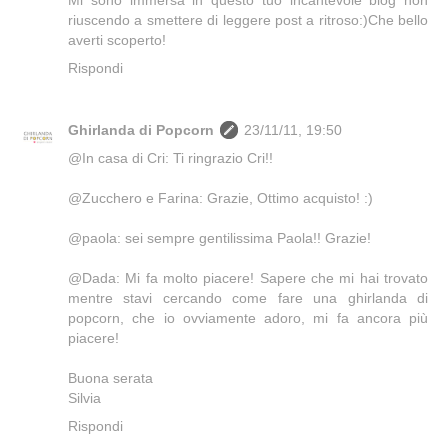
Mi sono immersa in questo tuo incantevole blog non
riuscendo a smettere di leggere post a ritroso:)Che bello
averti scoperto!
Rispondi
Ghirlanda di Popcorn
23/11/11, 19:50
@In casa di Cri: Ti ringrazio Cri!!
@Zucchero e Farina: Grazie, Ottimo acquisto! :)
@paola: sei sempre gentilissima Paola!! Grazie!
@Dada: Mi fa molto piacere! Sapere che mi hai trovato
mentre stavi cercando come fare una ghirlanda di
popcorn, che io ovviamente adoro, mi fa ancora più
piacere!
Buona serata
Silvia
Rispondi