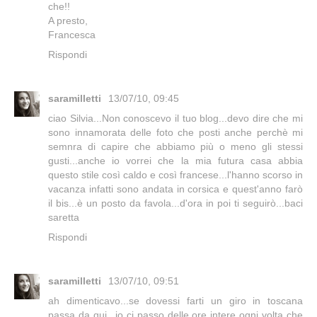
che!!
A presto,
Francesca
Rispondi
saramilletti
13/07/10, 09:45
ciao Silvia...Non conoscevo il tuo blog...devo dire che mi
sono innamorata delle foto che posti anche perchè mi
semnra di capire che abbiamo più o meno gli stessi
gusti...anche io vorrei che la mia futura casa abbia
questo stile così caldo e così francese...l'hanno scorso in
vacanza infatti sono andata in corsica e quest'anno farò
il bis...è un posto da favola...d'ora in poi ti seguirò...baci
saretta
Rispondi
saramilletti
13/07/10, 09:51
ah dimenticavo...se dovessi farti un giro in toscana
passa da qui...io ci passo delle ore intere ogni volta che